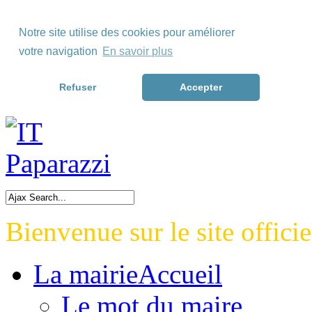
Skip to Menu
Notre site utilise des cookies pour améliorer
Skip to Content
votre navigation
En savoir plus
Skip to Footer>
Refuser
Accepter
Bienvenue sur le site officie
La mairie
Accueil
Le mot du maire