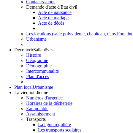
Contactez-nous
Demande d'acte d'Etat civil
Acte de naissance
Acte de mariage
Acte de décès
Les locations (salle polyvalente, chapiteau, Clos Fontaine.
Urbanisme
Découvrir
Sallenôves
Histoire
Géographie
Démographie
Intercommunalité
Plan d'accès
Plan local
Urbanisme
La vie
quotidienne
Numéros d'urgence
Horaires de la décheterie
Eau potable
Assainissement
Transports
La ligne régulière
Les transports scolaires