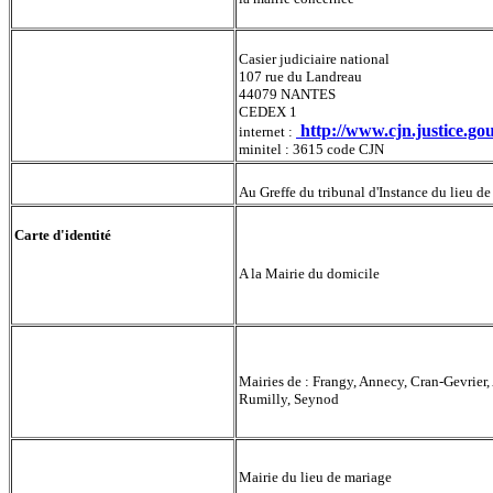
Casier judiciaire national
107 rue du Landreau
44079 NANTES
Casier judiciaire
CEDEX 1
http://www.cjn.justice.gou
internet :
minitel : 3615 code CJN
Certificat de nationalité française
Au Greffe du tribunal d'Instance du lieu de
Carte d'identité
(valable 10 ans pour les
mineurs et 15 ans pour les
A la Mairie du domicile
adultes
)
C.N.I.
Passeport
Mairies de : Frangy, Annecy, Cran-Gevrier,
(valable 10 ans)
Rumilly, Seynod
Duplicata du livret de famille
Mairie du lieu de mariage