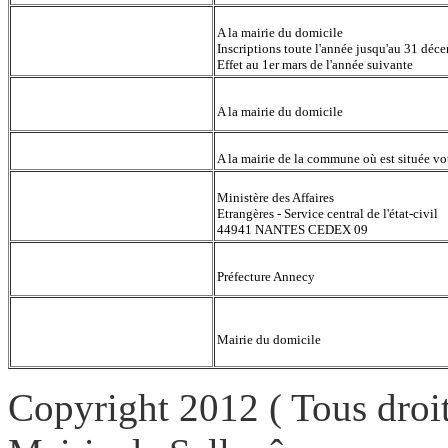
A la mairie du domicile
Inscription sur les listes électorales
Inscriptions toute l'année jusqu'au 31 déc
Effet au 1er mars de l'année suivante
Légalisation de signature
A la mairie du domicile
Extrait de matrices cadastrales
A la mairie de la commune où est située vo
Ministère des Affaires
Extrait d'actes pour les Français
Etrangères - Service central de l'état-civil
nés à l'Etranger et les naturalisés
44941 NANTES CEDEX 09
Carte grise
Préfecture Annecy
Mairie du domicile
Recensement militaire
Copyright 2012 ( Tous droit