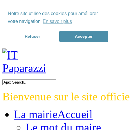
Skip to Menu
Notre site utilise des cookies pour améliorer
Skip to Content
votre navigation
En savoir plus
Skip to Footer>
Refuser
Accepter
Bienvenue sur le site officie
La mairie
Accueil
Le mot du maire