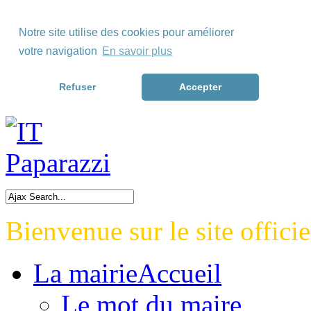
Skip to Menu
Notre site utilise des cookies pour améliorer
Skip to Content
votre navigation
En savoir plus
Skip to Footer>
Refuser
Accepter
Bienvenue sur le site officie
La mairie
Accueil
Le mot du maire