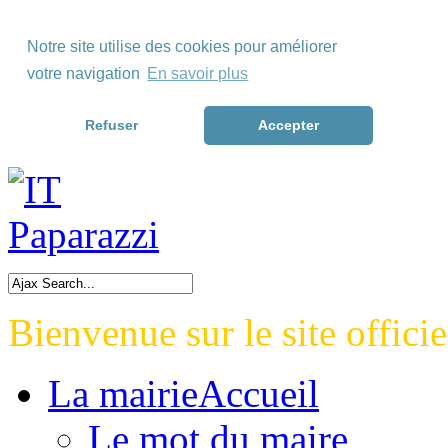
Skip to Menu
Notre site utilise des cookies pour améliorer
Skip to Content
votre navigation
En savoir plus
Skip to Footer>
Refuser
Accepter
Bienvenue sur le site officie
La mairie
Accueil
Le mot du maire